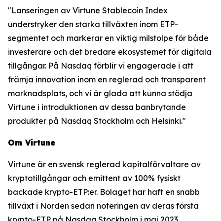
"Lanseringen av Virtune Stablecoin Index
understryker den starka tillväxten inom ETP-
segmentet och markerar en viktig milstolpe för både
investerare och det bredare ekosystemet för digitala
tillgångar. På Nasdaq förblir vi engagerade i att
främja innovation inom en reglerad och transparent
marknadsplats, och vi är glada att kunna stödja
Virtune i introduktionen av dessa banbrytande
produkter på Nasdaq Stockholm och Helsinki."
Om Virtune
Virtune är en svensk reglerad kapitalförvaltare av
kryptotillgångar och emittent av 100% fysiskt
backade krypto-ETP:er. Bolaget har haft en snabb
tillväxt i Norden sedan noteringen av deras första
krypto-ETP på Nasdaq Stockholm i maj 2023.