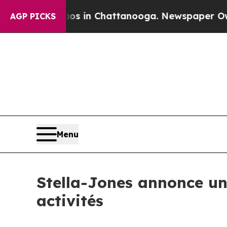
se
Chaos in Chattanooga. Newspaper Owner Calls
AGP PICKS
Menu
Stella-Jones annonce un
activités