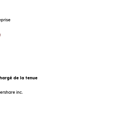
eprise
m
chargé de la tenue
ershare inc.