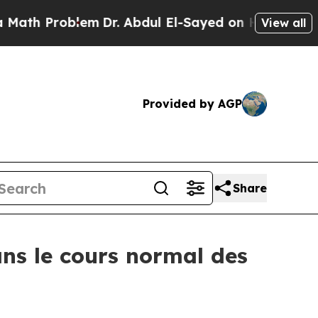
Problem
Dr. Abdul El-Sayed on Historic Michigan W
View all
Provided by AGP
Share
ans le cours normal des