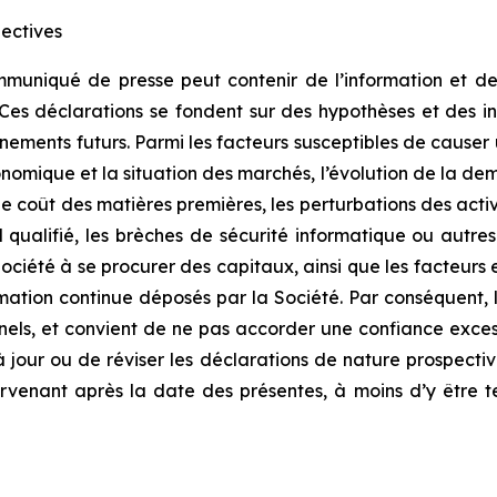
ectives
communiqué de presse peut contenir de l’information et d
es déclarations se fondent sur des hypothèses et des inc
énements futurs. Parmi les facteurs susceptibles de causer u
onomique et la situation des marchés, l’évolution de la dem
t le coût des matières premières, les perturbations des act
el qualifié, les brèches de sécurité informatique ou autre
ociété à se procurer des capitaux, ainsi que les facteurs 
tion continue déposés par la Société. Par conséquent, le
sionnels, et convient de ne pas accorder une confiance exc
 jour ou de réviser les déclarations de nature prospectiv
enant après la date des présentes, à moins d’y être ten