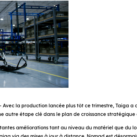
 la production lancée plus tôt ce trimestre, Taiga a déb
utre étape clé dans le plan de croissance stratégique de
antes améliorations tant au niveau du matériel que du log
 Taiga via des mises à jour à distance. Nomad est désorma