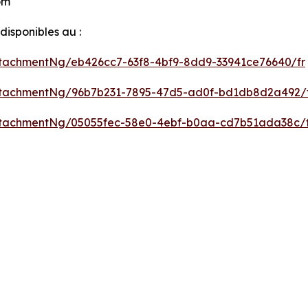
om
isponibles au :
tachmentNg/eb426cc7-63f8-4bf9-8dd9-33941ce76640/fr
tachmentNg/96b7b231-7895-47d5-ad0f-bd1db8d2a492/
tachmentNg/05055fec-58e0-4ebf-b0aa-cd7b51ada38c/f