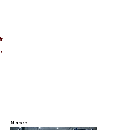
fr
r
Nomad