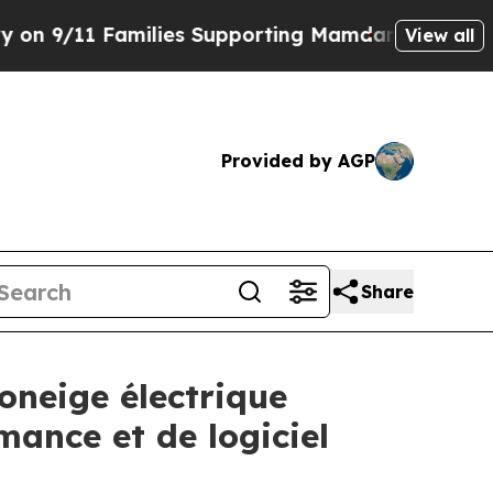
 Supporting Mamdani
Defusing Misinformation Th
View all
Provided by AGP
Share
oneige électrique
ance et de logiciel