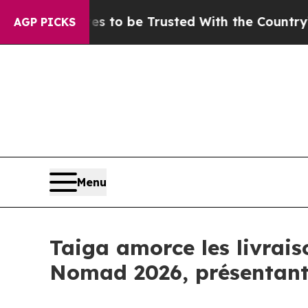
be Trusted With the Country’s Memory?
CBS News
AGP PICKS
Menu
Taiga amorce les livrais
Nomad 2026, présentant 