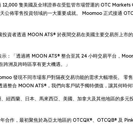
- 為超過 12,000 隻美國及全球證券在受監管市場營運的 OTC Markets 
佈零售投資領域的一大重要成就。 Moomoo 正式接通 OTC Ma
資者透過 MOON ATS® 於夜間交易在美國主要交易所上市
 Coulson 表示：「透過將 MOON ATS® 整合至其 24 小時交
可在跨洲及跨時區享有更大機遇。」
 指出：「Moomoo 發現不同市場客戶對隔夜交易功能的需求大幅增
求。 透過整合 MOON ATS®，我們向客戶賦予獨特價值，讓其何
、澳洲、紐西蘭、日本、馬來西亞、美國、加拿大及其他地區的多
多年合作，最初聚焦於為亞太地區的 OTCQX®、OTCQB® 及 Pi