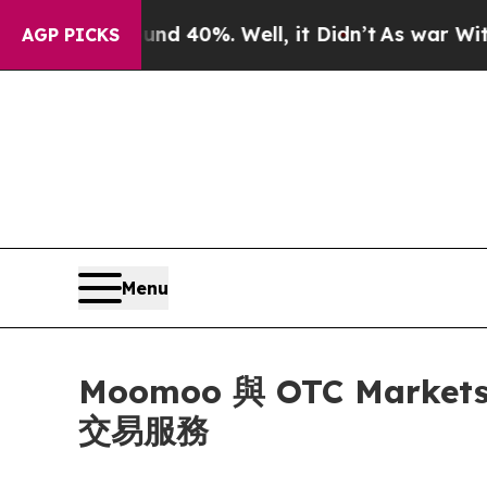
 Around 40%. Well, it Didn’t
As war With Iran D
AGP PICKS
Menu
Moomoo 與 OTC Mark
交易服務