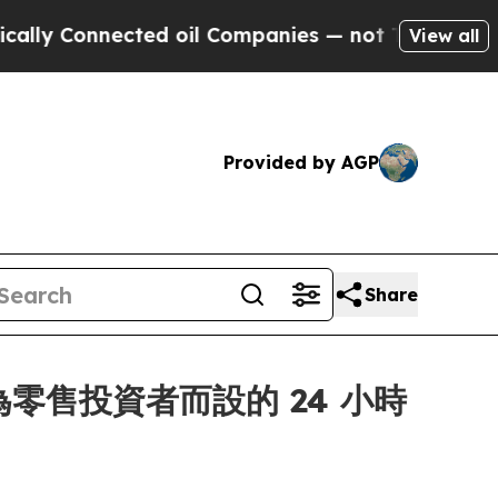
Connected oil Companies — not Taxpayers — the C
View all
Provided by AGP
Share
展其為零售投資者而設的 24 小時