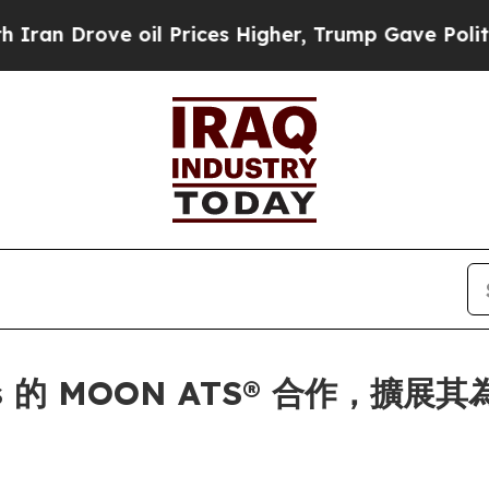
rove oil Prices Higher, Trump Gave Politically 
ets 的 MOON ATS® 合作，擴