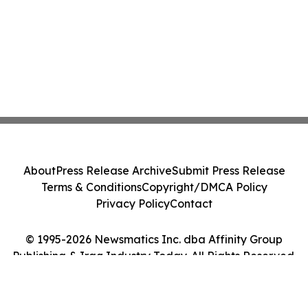
About
Press Release Archive
Submit Press Release
Terms & Conditions
Copyright/DMCA Policy
Privacy Policy
Contact
© 1995-2026 Newsmatics Inc. dba Affinity Group
Publishing & Iraq Industry Today. All Rights Reserved.
Cookie Settings / Your Privacy Choices