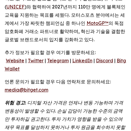
(
UNICEF
)와 협력하여 2027년까지 110만 명에게 블록체인
교육을 지원하는 목표를 세웠다. 모터스포츠 분야에서는 세
계에서 가장 짜릿한 챔피언십 중 하나인
MotoGP™
의 독점
암호화폐 거래소 파트너로 활약하며, 혁신과 기술을 결합한
글로벌 브랜드로서의 입지를 강화하고 있다.
추가 정보가 필요할 경우 여기를 방문하세요:
Website
|
Twitter
|
Telegram
|
LinkedIn
|
Discord
|
Bitget
Wallet
언론 문의가 필요할 경우 다음 연락처로 문의하세요:
media@bitget.com
위험
경고
:
디지털
자산
가격은
언제나
변동
가능하며
가격
변동성이
발생할
수
있다
.
손실
감당이
가능한
수준의
금액
만
투자하길
권고한다
.
투자
가치가
영향을
받을
수
있으며
재무
목표를
달성하지
못하거나
투자
원금을
회수하지
못할