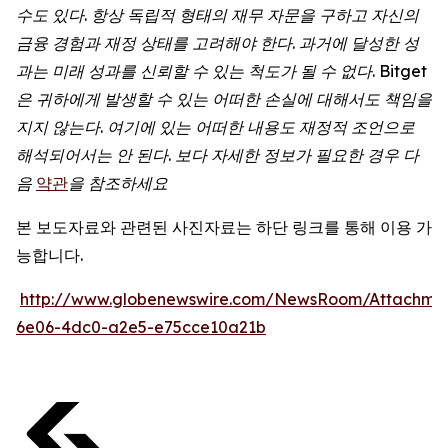
수도
있다
.
항상
독립적
형태의
재무
자문을
구하고
자신의
금융
경험과
재정
상태를
고려해야
한다
.
과거에
달성한
성
과는
미래
성과를
신뢰할
수
있는
척도가
될
수
없다
. Bitget
은
귀하에게
발생할
수
있는
어떠한
손실에
대해서도
책임을
지지
않는다
.
여기에
있는
어떠한
내용도
재정적
조언으로
해석되어서는
안
된다
.
보다
자세한
정보가
필요한
경우
다
음
약관
을
참조하세요
본 보도자료와 관련된 사진자료는 하단 링크를 통해 이용 가
능합니다.
http://www.globenewswire.com/NewsRoom/Attachme
6e06-4dc0-a2e5-e75cce10a21b