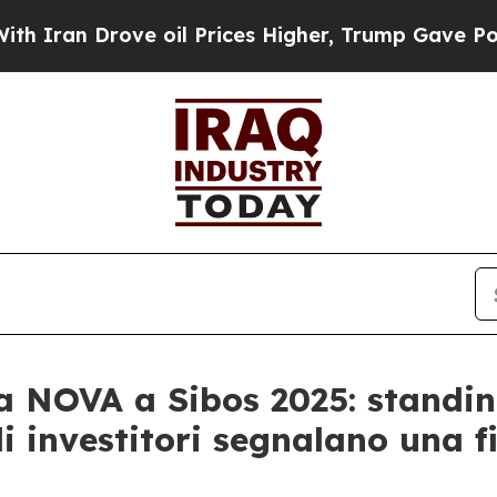
an Drove oil Prices Higher, Trump Gave Politica
ia NOVA a Sibos 2025: standi
li investitori segnalano una f