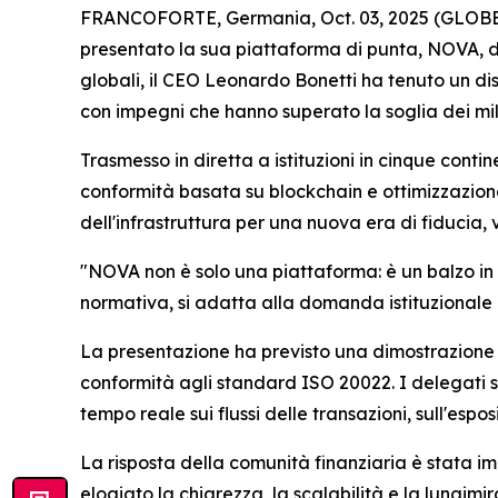
FRANCOFORTE, Germania, Oct. 03, 2025 (GLOBE NE
presentato la sua piattaforma di punta, NOVA, d
globali, il CEO Leonardo Bonetti ha tenuto un dis
con impegni che hanno superato la soglia dei mili
Trasmesso in diretta a istituzioni in cinque conti
conformità basata su blockchain e ottimizzazione 
dell'infrastruttura per una nuova era di fiducia,
"NOVA non è solo una piattaforma: è un balzo in 
normativa, si adatta alla domanda istituzionale e
La presentazione ha previsto una dimostrazione d
conformità agli standard ISO 20022. I delegati so
tempo reale sui flussi delle transazioni, sull'espos
La risposta della comunità finanziaria è stata imm
elogiato la chiarezza, la scalabilità e la lungim