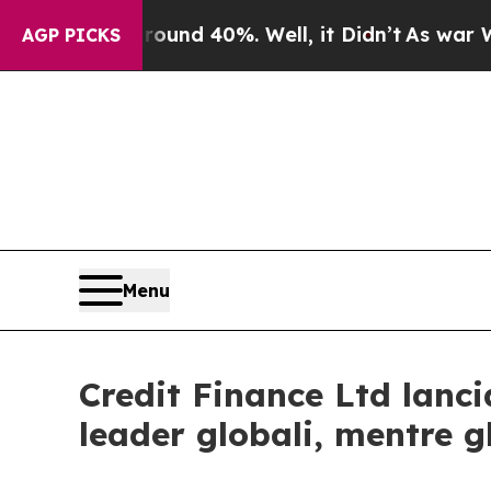
oor Around 40%. Well, it Didn’t
As war With Ir
AGP PICKS
Menu
Credit Finance Ltd lanc
leader globali, mentre g