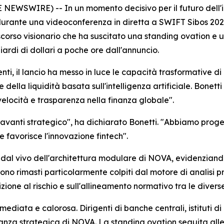
WSWIRE) -- In un momento decisivo per il futuro dell'inf
urante una videoconferenza in diretta a SWIFT Sibos 2025.
corso visionario che ha suscitato una standing ovation e u
ardi di dollari a poche ore dall'annuncio.
nenti, il lancio ha messo in luce le capacità trasformative 
della liquidità basata sull'intelligenza artificiale. Bonet
 velocità e trasparenza nella finanza globale".
avanti strategico", ha dichiarato Bonetti. "Abbiamo proge
 favorisce l'innovazione fintech".
al vivo dell'architettura modulare di NOVA, evidenziandone
no rimasti particolarmente colpiti dal motore di analisi pr
izione al rischio e sull'allineamento normativo tra le diverse
ediata e calorosa. Dirigenti di banche centrali, istituti di
iranza strategica di NOVA. La standing ovation seguita alle