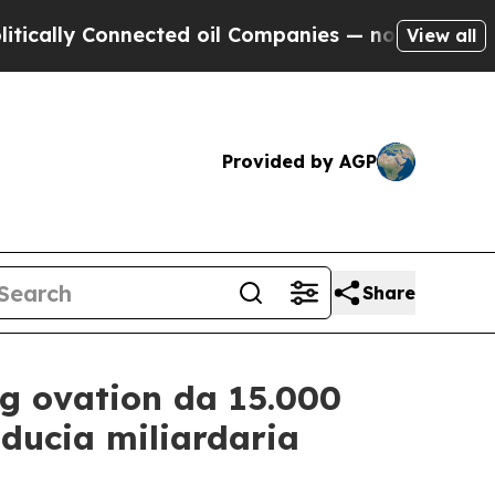
lly Connected oil Companies — not Taxpayers — t
View all
Provided by AGP
Share
ng ovation da 15.000
iducia miliardaria