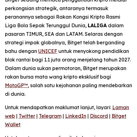
perkongsian strategik, antaranya termasuk
peranannya sebagai Rakan Kongsi Kripto Rasmi
Liga Bola Sepak Terunggul Dunia,
LALIGA
dalam
pasaran TIMUR, SEA dan LATAM. Selaras dengan
strategi impak globalnya, Bitget telah berganding
bahu dengan
UNICEF
untuk menyokong pendidikan
blok rantai bagi 1.1 juta orang menjelang tahun 2027.
Dalam dunia sukan permotoran, Bitget merupakan
rakan bursa mata wang kripto eksklusif bagi
MotoGP™
, salah satu kejohanan paling mendebarkan
di dunia.
Untuk mendapatkan maklumat lanjut, layari:
Laman
web
|
Twitter
|
Telegram
|
LinkedIn
|
Discord
|
Bitget
Wallet