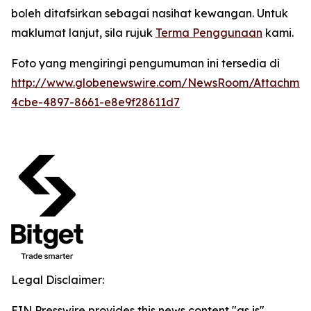
boleh ditafsirkan sebagai nasihat kewangan. Untuk
maklumat lanjut, sila rujuk
Terma Penggunaan
kami.
Foto yang mengiringi pengumuman ini tersedia di
http://www.globenewswire.com/NewsRoom/Attachme
4cbe-4897-8661-e8e9f28611d7
Legal Disclaimer:
EIN Presswire provides this news content "as is"